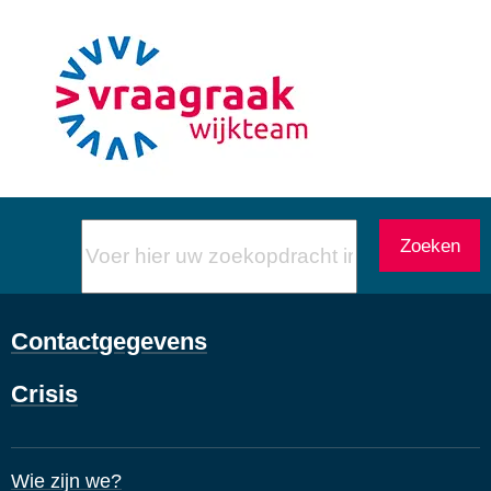
Voer
Zoeken
hier
uw
zoekopdracht
Contactgegevens
in
Crisis
Wie zijn we?