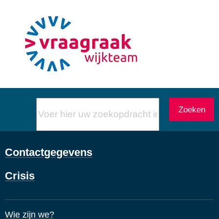
Voer
Zoeken
hier
uw
zoekopdracht
Contactgegevens
in
Crisis
Wie zijn we?